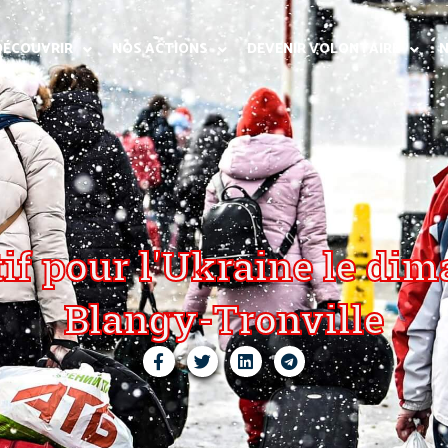
DÉCOUVRIR
NOS ACTIONS
DEVENIR VOLONTAIRE
N
tif pour l'Ukraine le di
Blangy-Tronville