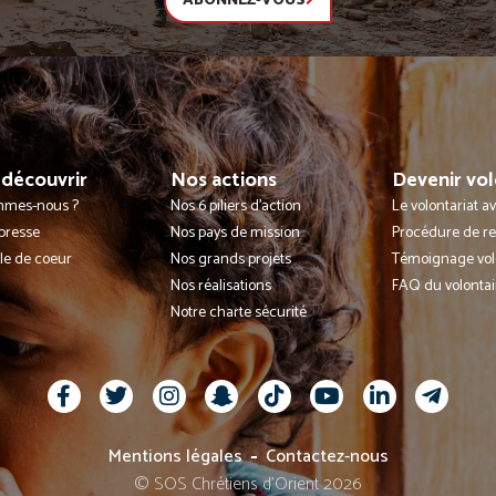
ABONNEZ-VOUS
découvrir
Nos actions
Devenir vol
mmes-nous ?
Nos 6 piliers d'action
Le volontariat 
presse
Nos pays de mission
Procédure de r
lle de coeur
Nos grands projets
Témoignage vol
Nos réalisations
FAQ du volontai
Notre charte sécurité
Mentions légales
Contactez-nous
© SOS Chrétiens d’Orient 2026