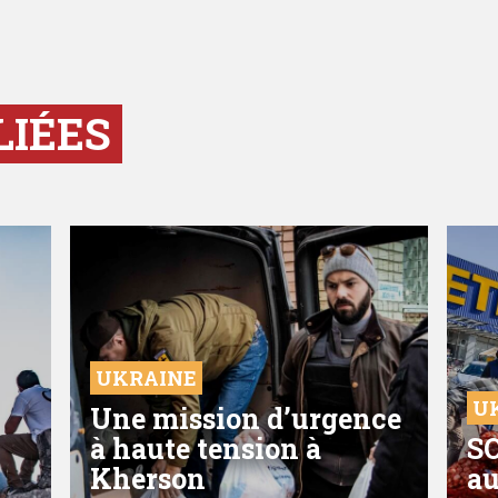
LIÉES
UKRAINE
U
Une mission d’urgence
à haute tension à
SO
Kherson
au