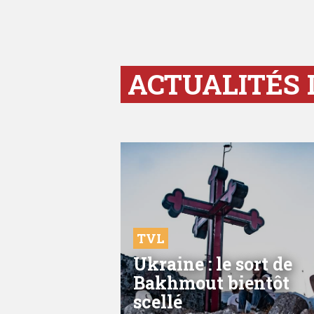
ACTUALITÉS 
TVL
Ukraine : le sort de
Bakhmout bientôt
scellé