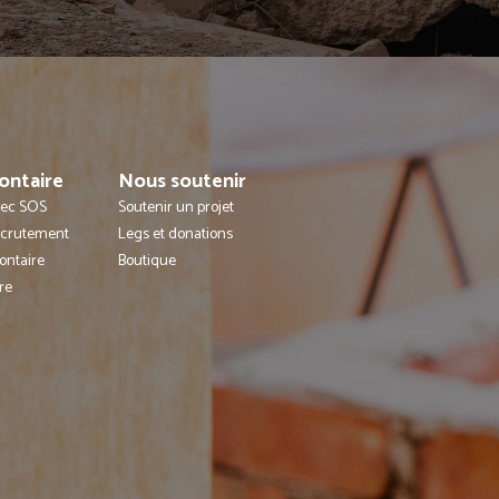
ontaire
Nous soutenir
avec SOS
Soutenir un projet
ecrutement
Legs et donations
ontaire
Boutique
re