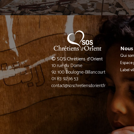
Nous 
Qui so
© SOS Chrétiens d’Orient
Espace 
10 rue du Dome
Label vi
92 100 Boulogne-Billancourt
01 83 92 16 53
contact@soschretiensdorient.fr