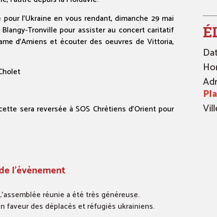
e pour l’Ukraine en vous rendant, dimanche 29 mai
É
Blangy-Tronville pour assister au concert caritatif
ame d’Amiens et écouter des oeuvres de Vittoria,
Dat
Hor
 Cholet
Adr
Pla
Vill
a recette sera reversée à SOS Chrétiens d’Orient pour
 de l'évènement
 L’assemblée réunie a été très généreuse.
en faveur des déplacés et réfugiés ukrainiens.