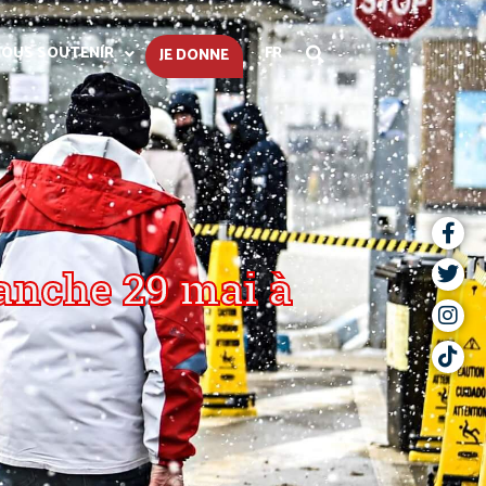
OUS SOUTENIR
FR
JE DONNE
manche 29 mai à