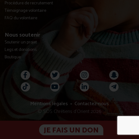
Procédure de recrutement
Témoignage volontaire
FAQ du volontaire
Nous soutenir
Soutenir un projet
Legs et donations
Boutique
Mentions légales
Contactez-nous
© SOS Chrétiens d’Orient 2026
JE FAIS UN DON