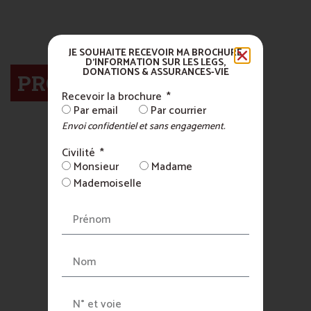
EN SAVOIR PLUS
JE SOUHAITE RECEVOIR MA BROCHURE
D'INFORMATION SUR LES LEGS,
DONATIONS & ASSURANCES-VIE
PROJETS À FINANCER
Recevoir la brochure
Par email
Par courrier
Envoi confidentiel et sans engagement.
Civilité
Monsieur
Madame
Mademoiselle
LIBAN
Urgence
Liban – Une
unité