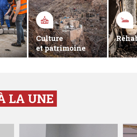
Culture
Réhab
et patrimoine
À LA UNE