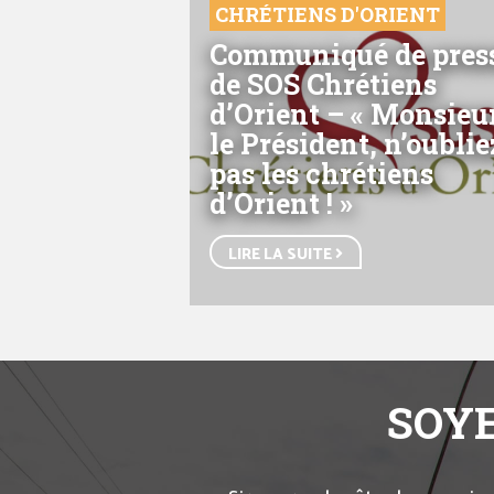
CHRÉTIENS D'ORIENT
Communiqué de pres
de SOS Chrétiens
d’Orient – « Monsieu
le Président, n’oublie
pas les chrétiens
d’Orient ! »
LIRE LA SUITE
SOYE