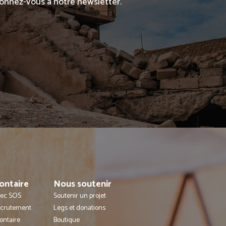
abonnez-vous à notre newsletter.
ontaire
Nous soutenir
avec SOS
Soutenir un projet
ecrutement
Legs et donations
ontaire
Boutique