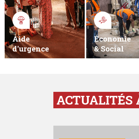
Aide
Économie
d'urgence
& Social
ACTUALITÉS 