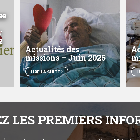
se
r
z
Actualités des
Ac
missions – Juin 2026
mi
LIRE LA SUITE
L
Z LES PREMIERS INF