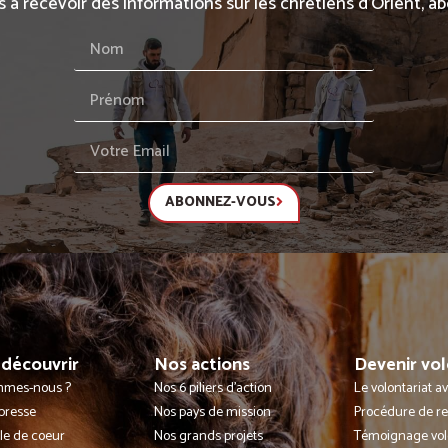
s à recevoir des informations sur les chrétiens d’Orient, 
ABONNEZ-VOUS
découvrir
Nos actions
Devenir vol
mmes-nous ?
Nos 6 piliers d'action
Le volontariat 
presse
Nos pays de mission
Procédure de r
lle de coeur
Nos grands projets
Témoignage vol