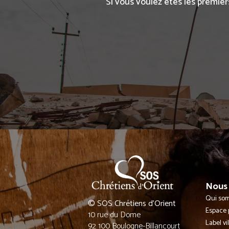
Si vous voulez êtes les premier
Nous 
Qui so
© SOS Chrétiens d’Orient
Espace 
10 rue du Dome
Label vi
92 100 Boulogne-Billancourt