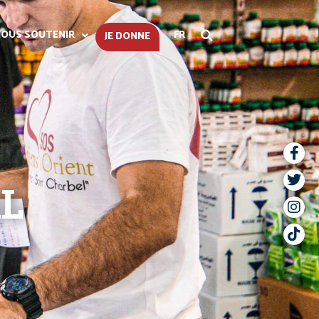
OUS SOUTENIR
FR
JE DONNE
L