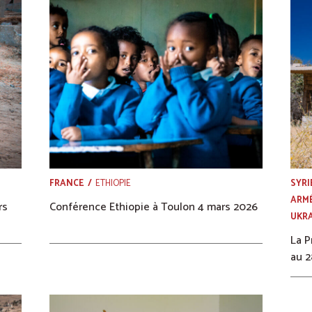
FRANCE
ETHIOPIE
SYRI
ARMÉ
rs
Conférence Ethiopie à Toulon 4 mars 2026
UKR
La P
au 2