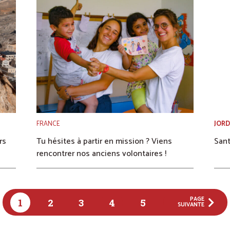
FRANCE
JOR
rs
Tu hésites à partir en mission ? Viens
Sant
rencontrer nos anciens volontaires !
PAGE
1
2
3
4
5
SUIVANTE