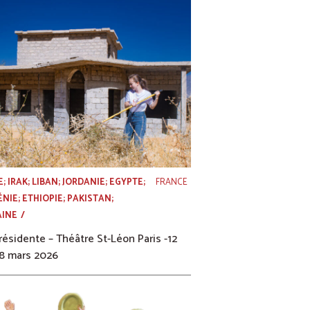
E; IRAK; LIBAN; JORDANIE; EGYPTE;
FRANCE
NIE; ETHIOPIE; PAKISTAN;
AINE
résidente – Théâtre St-Léon Paris -12
8 mars 2026