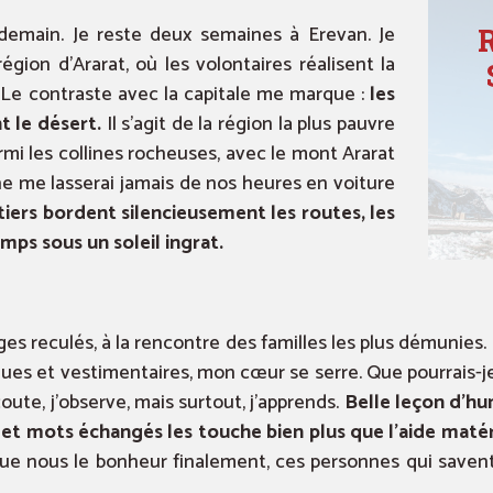
emain. Je reste deux semaines à Erevan. Je
égion d’Ararat, où les volontaires réalisent la
. Le contraste avec la capitale me marque :
les
t le désert.
Il s’agit de la région la plus pauvre
mi les collines rocheuses, avec le mont Ararat
 ne me lasserai jamais de nos heures en voiture
itiers bordent silencieusement les routes, les
mps sous un soleil ingrat.
lages reculés, à la rencontre des familles les plus démunies.
iques et vestimentaires, mon cœur se serre. Que pourrais-j
oute, j’observe, mais surtout, j’apprends.
Belle leçon d’hu
ds et mots échangés les touche bien plus que l’aide maté
 que nous le bonheur finalement, ces personnes qui saven