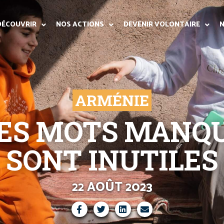
DÉCOUVRIR
NOS ACTIONS
DEVENIR VOLONTAIRE
N
ARMÉNIE
LES MOTS MANQ
SONT INUTILES
22 AOÛT 2023