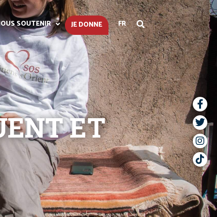
OUS SOUTENIR
FR
JE DONNE
UENT ET