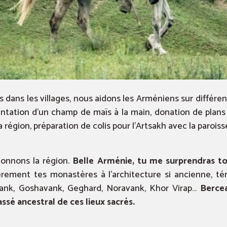
dans les villages, nous aidons les Arméniens sur différent
lantation d’un champ de maïs à la main, donation de plans
 région, préparation de colis pour l’Artsakh avec la paroisse
lonnons la région.
Belle Arménie, tu me surprendras to
èrement tes monastères à l’architecture si ancienne, tém
avank, Goshavank, Geghard, Noravank, Khor Virap…
Bercea
ssé ancestral de ces lieux sacrés.