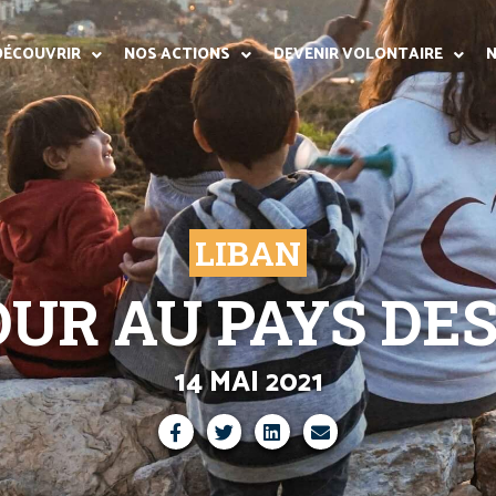
DÉCOUVRIR
NOS ACTIONS
DEVENIR VOLONTAIRE
N
LIBAN
OUR AU PAYS DES
14 MAI 2021