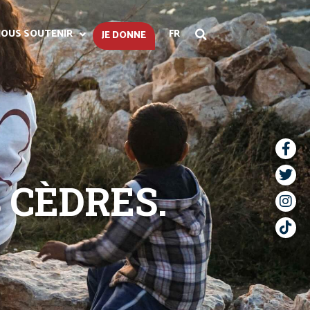
OUS SOUTENIR
FR
JE DONNE
 CÈDRES.