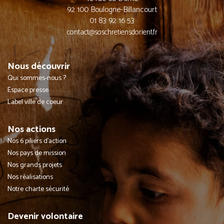
92 100 Boulogne-Billancourt
01 83 92 16 53
contact@soschretiensdorient.fr
Nous découvrir
Qui sommes-nous ?
Espace presse
Label ville de coeur
Nos actions
Nos 6 piliers d'action
Nos pays de mission
Nos grands projets
Nos réalisations
Notre charte sécurité
Devenir volontaire