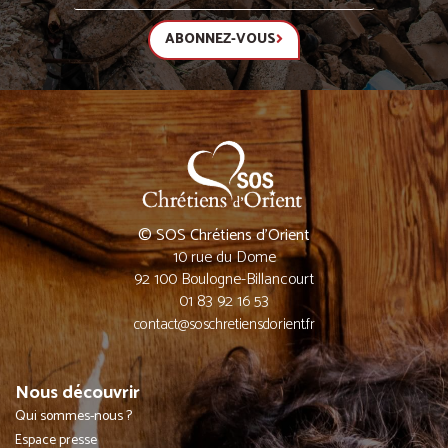
ABONNEZ-VOUS
© SOS Chrétiens d’Orient
10 rue du Dome
92 100 Boulogne-Billancourt
01 83 92 16 53
contact@soschretiensdorient.fr
Nous découvrir
Qui sommes-nous ?
Espace presse