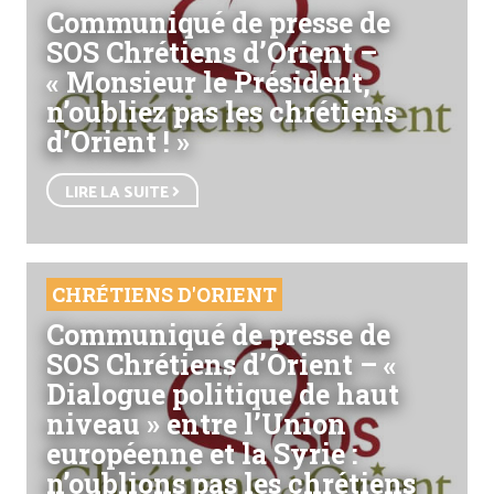
Communiqué de presse de
SOS Chrétiens d’Orient –
« Monsieur le Président,
n’oubliez pas les chrétiens
d’Orient ! »
LIRE LA SUITE
CHRÉTIENS D'ORIENT
Communiqué de presse de
SOS Chrétiens d’Orient – «
Dialogue politique de haut
niveau » entre l’Union
européenne et la Syrie :
n’oublions pas les chrétiens