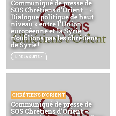
Communiqué de presse de
SOS Chrétiens d’Orient – «
Dialogue politique de haut
niveau » entre l’Union
européenne et la Syrie :
n’oublions pas les chrétiens
de Syrie !
LIRE LA SUITE
CHRÉTIENS D'ORIENT
Communiqué de presse de
SOS Chrétiens d’Orient –