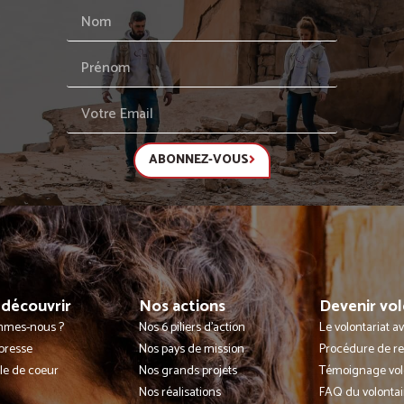
ABONNEZ-VOUS
découvrir
Nos actions
Devenir vol
mmes-nous ?
Nos 6 piliers d'action
Le volontariat 
presse
Nos pays de mission
Procédure de r
lle de coeur
Nos grands projets
Témoignage vol
Nos réalisations
FAQ du volontai