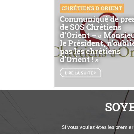
CHRÉTIENS D'ORIENT
Communiqué de pre
de SOS Chrétiens
d’Orient – « Monsie
le Président, n’oubli
pas les chrétiens
d’Orient ! »
LIRE LA SUITE
SOYE
Si vous voulez êtes les premier