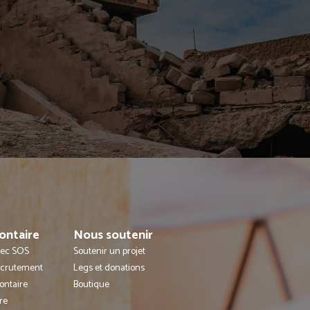
ontaire
Nous soutenir
avec SOS
Soutenir un projet
ecrutement
Legs et donations
ontaire
Boutique
re