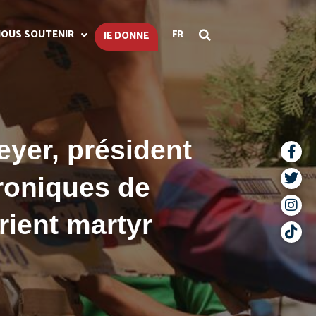
OUS SOUTENIR
FR
JE DONNE
eyer, président
roniques de
rient martyr