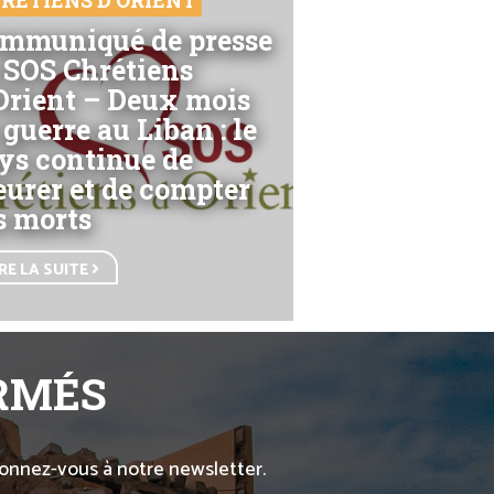
RÉTIENS D'ORIENT
mmuniqué de presse
 SOS Chrétiens
Orient – Deux mois
 guerre au Liban : le
ys continue de
eurer et de compter
s morts
IRE LA SUITE
ORMÉS
abonnez-vous à notre newsletter.