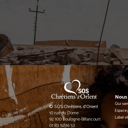
Nous 
Qui so
© SOS Chrétiens d’Orient
Espace 
10 rue du Dome
Label vi
92 100 Boulogne-Billancourt
01 83 92 16 53