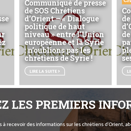
CH
Communiqué de presse
de SOS Chrétiens
Co
sse
d’Orient – « Dialogue
de
politique de haut
d’
ur
niveau » entre l’Union
de
ez
européenne et la Syrie
pa
: n’oublions pas les
pl
chrétiens de Syrie !
se
LIRE LA SUITE
L
Z LES PREMIERS INF
s à recevoir des informations sur les chrétiens d’Orient, 