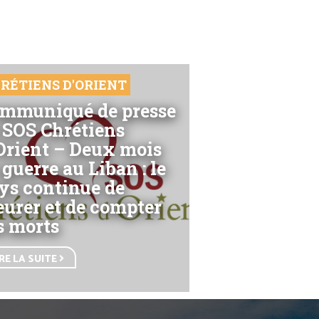
RÉTIENS D'ORIENT
mmuniqué de presse
 SOS Chrétiens
Orient – Deux mois
 guerre au Liban : le
ys continue de
eurer et de compter
s morts
IRE LA SUITE