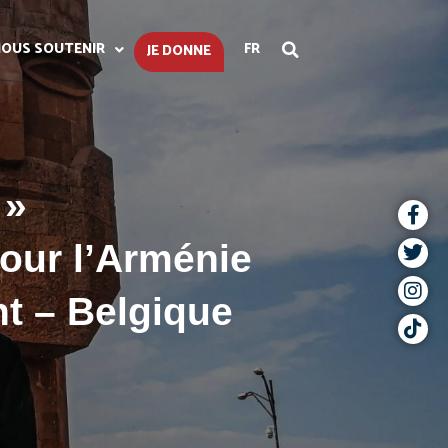
OUS SOUTENIR
FR
JE DONNE
 »
our l’Arménie
t – Belgique