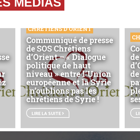
ES MEDIAS
CHRÉTIENS D'ORIENT
CH
Communiqué de presse
de SOS Chrétiens
Co
sse
d’Orient – « Dialogue
de
politique de haut
d’
ur
niveau » entre l’Union
de
ez
européenne et la Syrie
pa
: n’oublions pas les
pl
chrétiens de Syrie !
se
LIRE LA SUITE
L