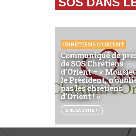
SOS DANS L
CHRÉTIENS D'ORIENT
Communiqué de pre
de SOS Chrétiens
d’Orient – « Monsie
le Président, n’oubli
pas les chrétiens
d’Orient ! »
LIRE LA SUITE