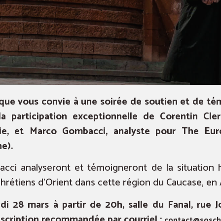
que vous convie à une soirée de soutien et de té
 la participation exceptionnelle de Corentin Cl
ie, et Marco Gombacci, analyste pour The Eu
e).
cci analyseront et témoigneront de la situation h
s chrétiens d’Orient dans cette région du Caucase, e
di 28 mars à partir de 20h, salle du Fanal, rue Jo
inscription recommandée par courriel :
contact@soschr