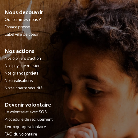
Nous découvrir
Qui sommes-nous ?
Espace presse
Label ville de coeur
Nos actions
Nos 6 piliers d'action
Nos pays de mission
Nos grands projets
Nos réalisations
Notre charte sécurité
Devenir volontaire
Le volontariat avec SOS
Procédure de recrutement
Témoignage volontaire
FAQ du volontaire