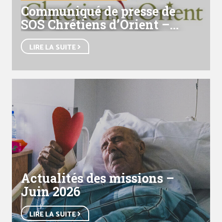
Communiqué de presse de
SOS Chrétiens d’Orient –
« Monsieur le Président,
LIRE LA SUITE
n’oubliez pas les chrétiens
d’Orient ! »
Actualités des missions –
Juin 2026
LIRE LA SUITE