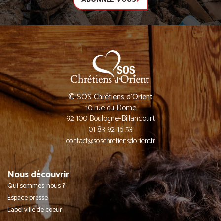
ABONNEZ-VOUS
© SOS Chrétiens d’Orient
10 rue du Dome
92 100 Boulogne-Billancourt
01 83 92 16 53
contact@soschretiensdorient.fr
Nous découvrir
Qui sommes-nous ?
Espace presse
Label ville de coeur