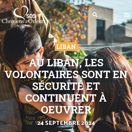
LIBAN
AU LIBAN, LES
VOLONTAIRES SONT EN
SÉCURITÉ ET
CONTINUENT À
OEUVRER
24 SEPTEMBRE 2024