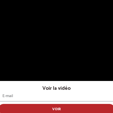
Voir la vidéo
Z LES PREMIERS INF
VOIR