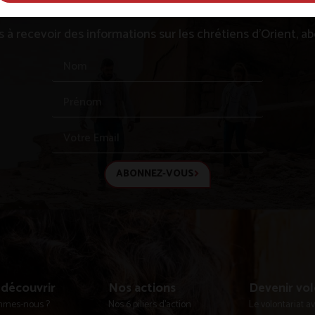
s à recevoir des informations sur les chrétiens d’Orient, 
ABONNEZ-VOUS
découvrir
Nos actions
Devenir vol
mmes-nous ?
Nos 6 piliers d'action
Le volontariat 