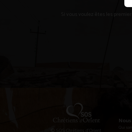
Si vous voulez êtes les premier
Nous 
Qui so
© SOS Chrétiens d’Orient