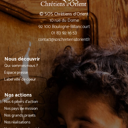
© SOS Chrétiens d’Orient
10 rue du Dome
92 100 Boulogne-Billancourt
01 83 92 16 53
contact@soschretiensdorient.fr
Nous découvrir
Qui sommes-nous ?
Espace presse
Label ville de coeur
Nos actions
Nos 6 piliers d'action
Nos pays de mission
Nos grands projets
Nos réalisations