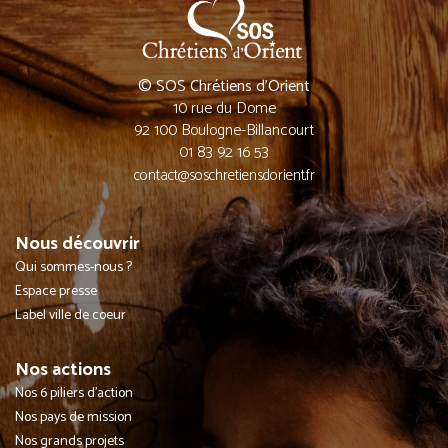
© SOS Chrétiens d’Orient
10 rue du Dome
92 100 Boulogne-Billancourt
01 83 92 16 53
contact@soschretiensdorient.fr
Nous découvrir
Qui sommes-nous ?
Espace presse
Label ville de coeur
Nos actions
Nos 6 piliers d'action
Nos pays de mission
Nos grands projets