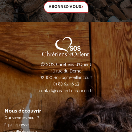
ABONNEZ-VOUS
© SOS Chrétiens d’Orient
10 rue du Dome
92 100 Boulogne-Billancourt
01 83 92 16 53
contact@soschretiensdorient.fr
Nous découvrir
Qui sommes-nous ?
Espace presse