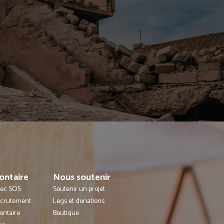
ontaire
Nous soutenir
avec SOS
Soutenir un projet
ecrutement
Legs et donations
ontaire
Boutique