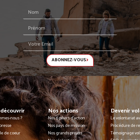
ABONNEZ-VOUS
découvrir
Nos actions
Devenir vol
mmes-nous ?
Nos 6 piliers d'action
Le volontariat 
presse
Nos pays de mission
Procédure de r
lle de coeur
Nos grands projets
Témoignage vol