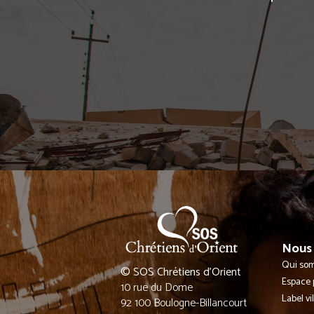
Nous 
Qui so
© SOS Chrétiens d’Orient
Espace 
10 rue du Dome
Label vi
92 100 Boulogne-Billancourt