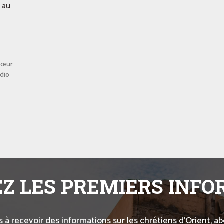
 au
 Sœur
dio
Z LES PREMIERS INF
s à recevoir des informations sur les chrétiens d’Orient, 