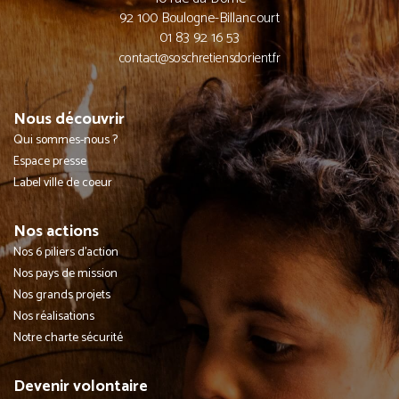
92 100 Boulogne-Billancourt
01 83 92 16 53
contact@soschretiensdorient.fr
Nous découvrir
Qui sommes-nous ?
Espace presse
Label ville de coeur
Nos actions
Nos 6 piliers d'action
Nos pays de mission
Nos grands projets
Nos réalisations
Notre charte sécurité
Devenir volontaire