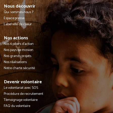
Nous découvrir
Qui sommes-nous ?
Espace presse
Label ville de coeur
Nos actions
Nos 6 piliers d'action
Nos pays de mission
Nos grands projets
Nos réalisations
Notre charte sécurité
Devenir volontaire
Le volontariat avec SOS
Procédure de recrutement
Témoignage volontaire
FAQ du volontaire