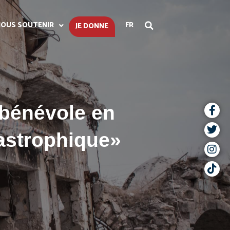
OUS SOUTENIR
FR
JE DONNE
bénévole en
tastrophique»