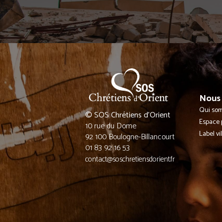
Nous 
Qui so
© SOS Chrétiens d’Orient
Espace 
10 rue du Dome
Label vi
92 100 Boulogne-Billancourt
01 83 92 16 53
contact@soschretiensdorient.fr