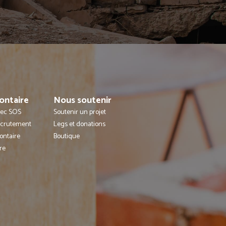
ontaire
Nous soutenir
avec SOS
Soutenir un projet
ecrutement
Legs et donations
ontaire
Boutique
re