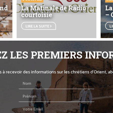
end
La Matinale de Radio
La
courtoisie
– 
LIRE LA SUITE
L
Z LES PREMIERS INF
s à recevoir des informations sur les chrétiens d’Orient, 