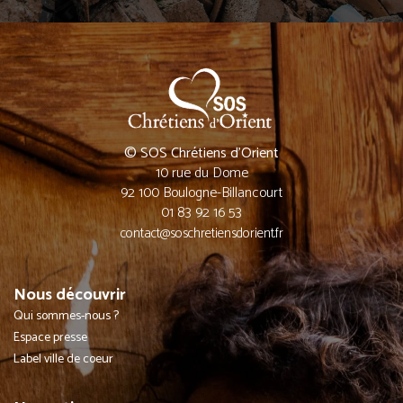
© SOS Chrétiens d’Orient
10 rue du Dome
92 100 Boulogne-Billancourt
01 83 92 16 53
contact@soschretiensdorient.fr
Nous découvrir
Qui sommes-nous ?
Espace presse
Label ville de coeur