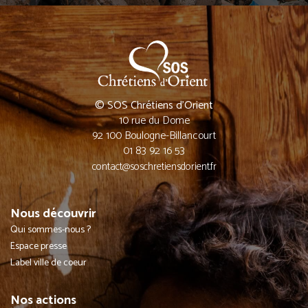
© SOS Chrétiens d’Orient
10 rue du Dome
92 100 Boulogne-Billancourt
01 83 92 16 53
contact@soschretiensdorient.fr
Nous découvrir
Qui sommes-nous ?
Espace presse
Label ville de coeur
Nos actions