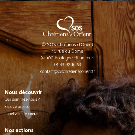
© SOS Chrétiens d’Orient
10 rue du Dome
92 100 Boulogne-Billancourt
01 83 92 16 53
contact@soschretiensdorient.fr
Nous découvrir
Qui sommes-nous ?
Espace presse
Label ville de coeur
Nos actions