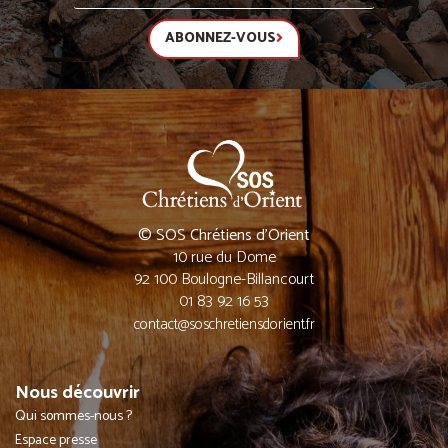
ABONNEZ-VOUS
© SOS Chrétiens d’Orient
10 rue du Dome
92 100 Boulogne-Billancourt
01 83 92 16 53
contact@soschretiensdorient.fr
Nous découvrir
Qui sommes-nous ?
Espace presse