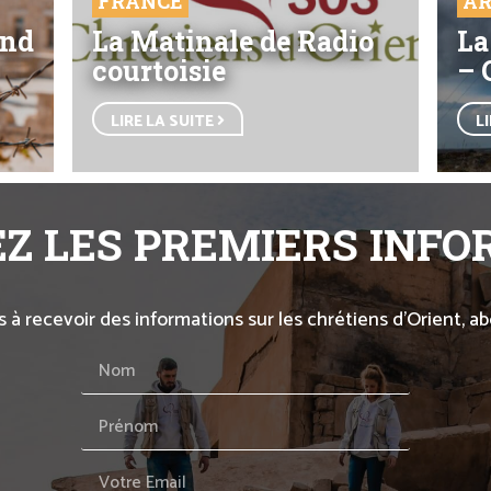
FRANCE
AR
end
La Matinale de Radio
La
courtoisie
– 
LIRE LA SUITE
L
Z LES PREMIERS INF
s à recevoir des informations sur les chrétiens d’Orient, 