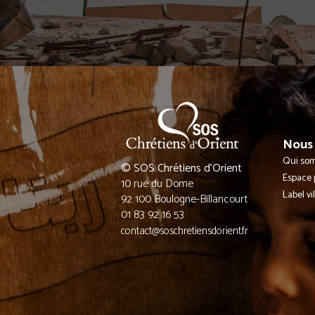
Nous 
Qui so
© SOS Chrétiens d’Orient
Espace 
10 rue du Dome
Label vi
92 100 Boulogne-Billancourt
01 83 92 16 53
contact@soschretiensdorient.fr