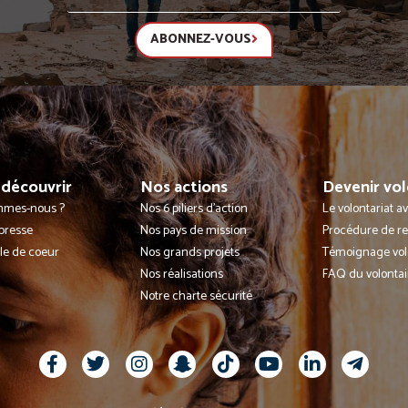
ABONNEZ-VOUS
découvrir
Nos actions
Devenir vol
mmes-nous ?
Nos 6 piliers d'action
Le volontariat 
presse
Nos pays de mission
Procédure de r
lle de coeur
Nos grands projets
Témoignage vol
Nos réalisations
FAQ du volontai
Notre charte sécurité