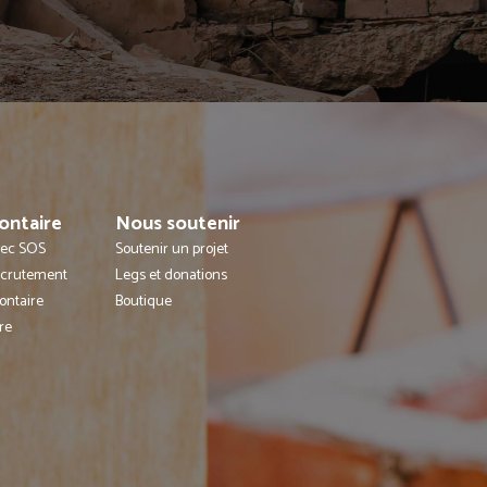
ontaire
Nous soutenir
avec SOS
Soutenir un projet
ecrutement
Legs et donations
ontaire
Boutique
re