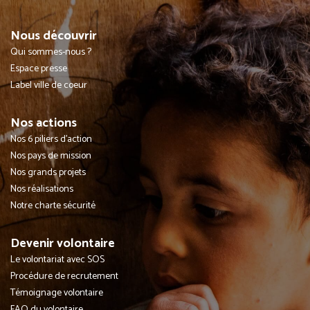
Nous découvrir
Qui sommes-nous ?
Espace presse
Label ville de coeur
Nos actions
Nos 6 piliers d'action
Nos pays de mission
Nos grands projets
Nos réalisations
Notre charte sécurité
Devenir volontaire
Le volontariat avec SOS
Procédure de recrutement
Témoignage volontaire
FAQ du volontaire