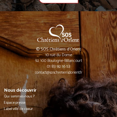
© SOS Chrétiens d’Orient
10 rue du Dome
92 100 Boulogne-Billancourt
01 83 92 16 53
contact@soschretiensdorient.fr
Nous découvrir
Qui sommes-nous ?
Espace presse
Label ville de coeur