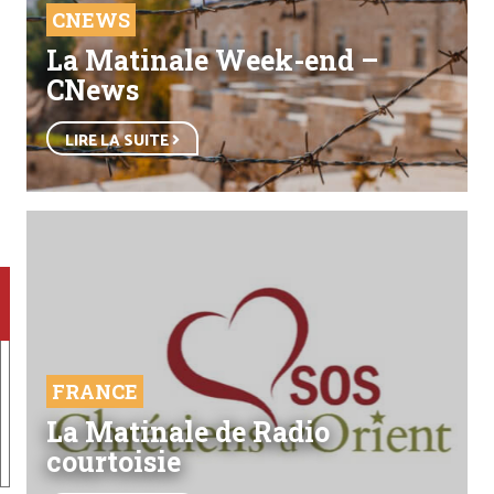
CNEWS
La Matinale Week-end –
CNews
LIRE LA SUITE
FRANCE
La Matinale de Radio
courtoisie