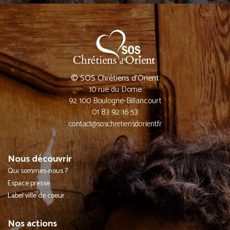
© SOS Chrétiens d’Orient
10 rue du Dome
92 100 Boulogne-Billancourt
01 83 92 16 53
contact@soschretiensdorient.fr
Nous découvrir
Qui sommes-nous ?
Espace presse
Label ville de coeur
Nos actions