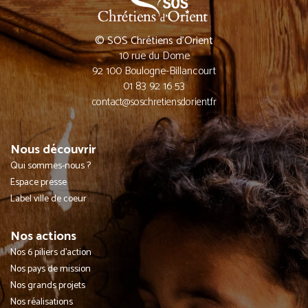
© SOS Chrétiens d’Orient
10 rue du Dome
92 100 Boulogne-Billancourt
01 83 92 16 53
contact@soschretiensdorient.fr
Nous découvrir
Qui sommes-nous ?
Espace presse
Label ville de coeur
Nos actions
Nos 6 piliers d'action
Nos pays de mission
Nos grands projets
Nos réalisations