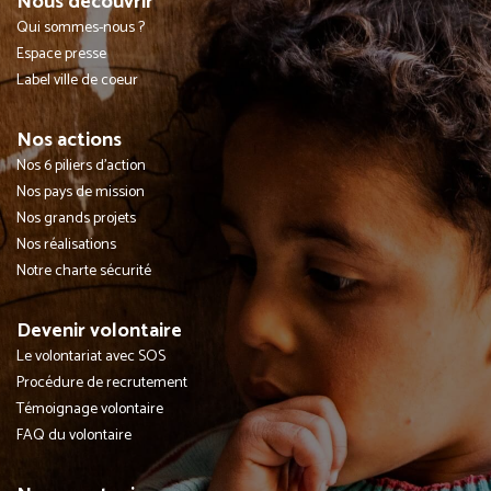
Nous découvrir
Qui sommes-nous ?
Espace presse
Label ville de coeur
Nos actions
Nos 6 piliers d'action
Nos pays de mission
Nos grands projets
Nos réalisations
Notre charte sécurité
Devenir volontaire
Le volontariat avec SOS
Procédure de recrutement
Témoignage volontaire
FAQ du volontaire