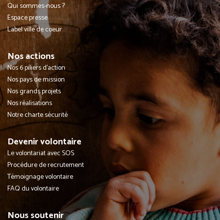
Qui sommes-nous ?
Espace presse
Label ville de coeur
Nos actions
Nos 6 piliers d'action
Nos pays de mission
Nos grands projets
Nos réalisations
Notre charte sécurité
Devenir volontaire
Le volontariat avec SOS
Procédure de recrutement
Témoignage volontaire
FAQ du volontaire
Nous soutenir