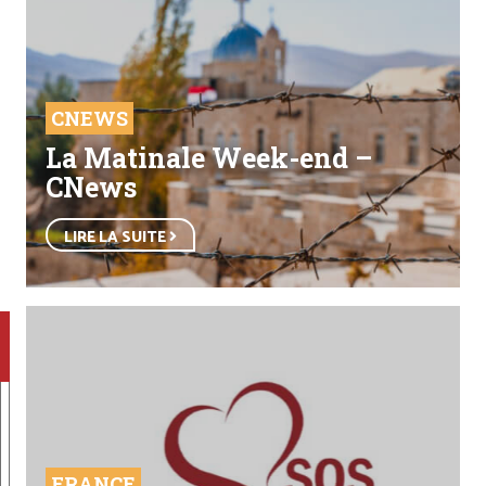
CNEWS
La Matinale Week-end –
CNews
LIRE LA SUITE
FRANCE