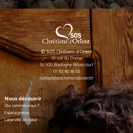
© SOS Chrétiens d’Orient
10 rue du Dome
92 100 Boulogne-Billancourt
01 83 92 16 53
contact@soschretiensdorient.fr
Nous découvrir
Qui sommes-nous ?
Espace presse
Label ville de coeur