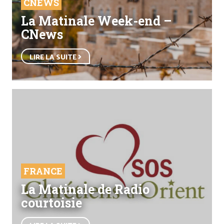
CNEWS
La Matinale Week-end –
CNews
LIRE LA SUITE
FRANCE
La Matinale de Radio
courtoisie