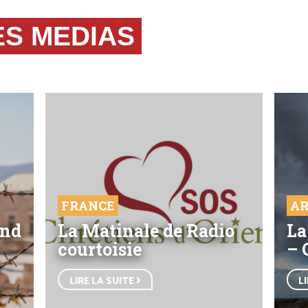
ES MEDIAS
FRANCE
AR
end
La Matinale de Radio
La
courtoisie
– 
LIRE LA SUITE
L