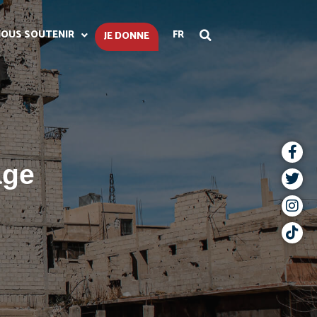
OUS SOUTENIR
FR
JE DONNE
age