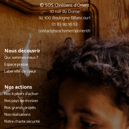
© SOS Chrétiens d’Orient
10 rue du Dome
92 100 Boulogne-Billancourt
01 83 92 16 53
contact@soschretiensdorient.fr
Nous découvrir
Qui sommes-nous ?
Espace presse
Label ville de coeur
Nos actions
Nos 6 piliers d'action
Nos pays de mission
Nos grands projets
Nos réalisations
Notre charte sécurité