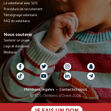
Le volontariat avec SOS
Procédure de recrutement
Témoignage volontaire
FAQ du volontaire
Nous soutenir
Soutenir un projet
Legs et donations
Boutique
Mentions légales
Contactez-nous
© SOS Chrétiens d’Orient 2026
JE FAIS UN DON