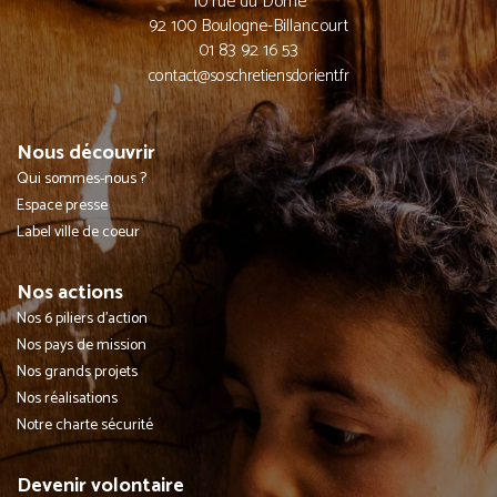
10 rue du Dome
92 100 Boulogne-Billancourt
01 83 92 16 53
contact@soschretiensdorient.fr
Nous découvrir
Qui sommes-nous ?
Espace presse
Label ville de coeur
Nos actions
Nos 6 piliers d'action
Nos pays de mission
Nos grands projets
Nos réalisations
Notre charte sécurité
Devenir volontaire