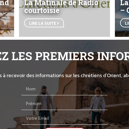
end
La Matinale de Radio
La
courtoisie
– 
LIRE LA SUITE
L
Z LES PREMIERS INF
s à recevoir des informations sur les chrétiens d’Orient, 