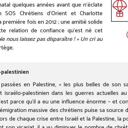
 natal quelques années avant que n’éclate
ion SOS Chrétiens d’Orient et Charlotte
a première fois en 2012 ; une amitié solide
ette relation de confiance qu’est né cet
Ne nous laissez pas disparaître ! » Un cri au
rtège.
-palestinien
 passées en Palestine, « les plus belles de son s
t israélo-palestinien dans les guerres actuelles a
c’est parce qu’il a eu une influence énorme – et con
émigration massive des chrétiens puise sa source da
ors de chaque crise entre Israël et la Palestine, la 
t son vicariat, il a vu diminuer le nombre de chré