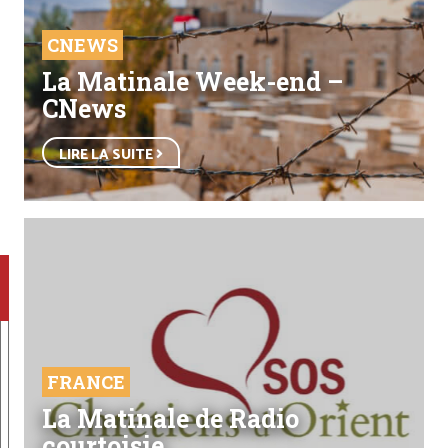
CNEWS
La Matinale Week-end –
CNews
LIRE LA SUITE
FRANCE
La Matinale de Radio
courtoisie