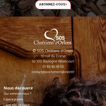
ABONNEZ-VOUS
© SOS Chrétiens d’Orient
10 rue du Dome
92 100 Boulogne-Billancourt
01 83 92 16 53
contact@soschretiensdorient.fr
Nous découvrir
Qui sommes-nous ?
Espace presse
Label ville de coeur