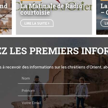
end
La Matinale de Radio
La
courtoisie
– 
LIRE LA SUITE
L
Z LES PREMIERS INF
s à recevoir des informations sur les chrétiens d’Orient, 