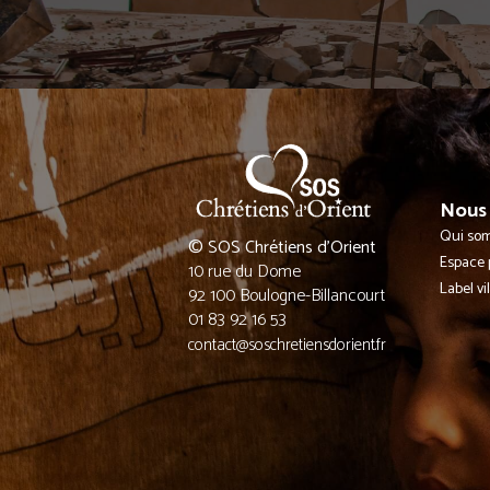
Nous 
Qui so
© SOS Chrétiens d’Orient
Espace 
10 rue du Dome
Label vi
92 100 Boulogne-Billancourt
01 83 92 16 53
contact@soschretiensdorient.fr