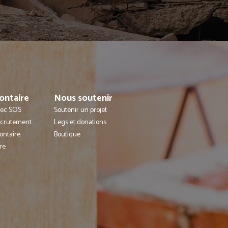
ontaire
Nous soutenir
avec SOS
Soutenir un projet
ecrutement
Legs et donations
ontaire
Boutique
re