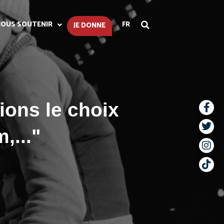
OUS SOUTENIR
FR
JE DONNE
ions le choix
,..."