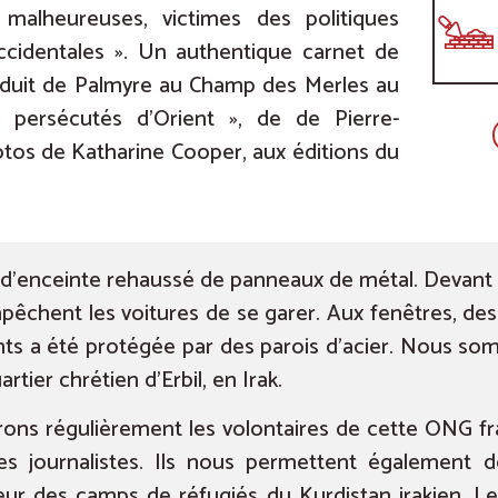
 malheureuses, victimes des politiques
ccidentales ». Un authentique carnet de
duit de Palmyre au Champ des Merles au
 persécutés d’Orient », de de Pierre-
otos de Katharine Cooper, aux éditions du
 d’enceinte rehaussé de panneaux de métal. Devant l
êchent les voitures de se garer. Aux fenêtres, des b
ts a été protégée par des parois d’acier. Nous s
tier chrétien d’Erbil, en Irak.
ons régulièrement les volontaires de cette ONG fra
les journalistes. Ils nous permettent également 
ur des camps de réfugiés du Kurdistan irakien. Le 