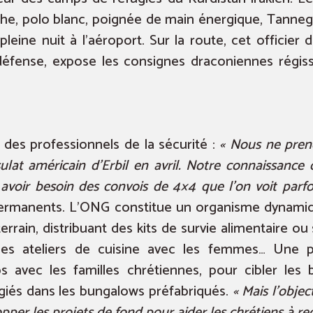
che, polo blanc, poignée de main énergique, Tanneg
ine nuit à l’aéroport. Sur la route, cet officier 
-défense, expose les consignes draconiennes régis
r des professionnels de la sécurité :
« Nous ne preno
sulat américain d’Erbil en avril. Notre connaissanc
avoir besoin des convois de 4×4 que l’on voit parfoi
permanents. L’ONG constitue un organisme dynamiqu
rrain, distribuant des kits de survie alimentaire ou
 des ateliers de cuisine avec les femmes… Une pa
avec les familles chrétiennes, pour cibler les be
fugiés dans les bungalows préfabriqués.
« Mais l’objec
pper les projets de fond pour aider les chrétiens à rec