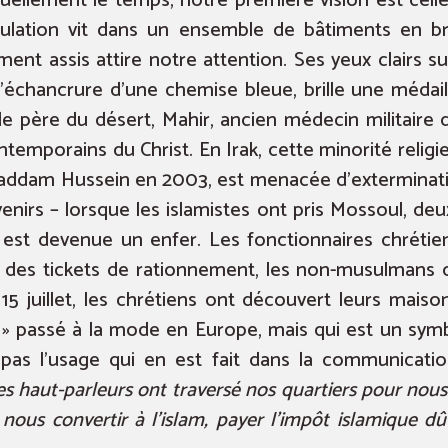
uellement le temps, notre première vision est celle
pulation vit dans un ensemble de bâtiments en bri
ement assis attire notre attention. Ses yeux clairs s
l’échancrure d’une chemise bleue, brille une médail
e père du désert, Mahir, ancien médecin militaire 
ntemporains du Christ. En Irak, cette minorité religi
Saddam Hussein en 2003, est menacée d’exterminat
enirs – lorsque les islamistes ont pris Mossoul, deuxi
 est devenue un enfer. Les fonctionnaires chrétien
 des tickets de rationnement, les non-musulmans o
5 juillet, les chrétiens ont découvert leurs mais
» passé à la mode en Europe, mais qui est un symbo
pas l’usage qui en est fait dans la communicati
es haut-parleurs ont traversé nos quartiers pour nous
 nous convertir à l’islam, payer l’impôt islamique dû