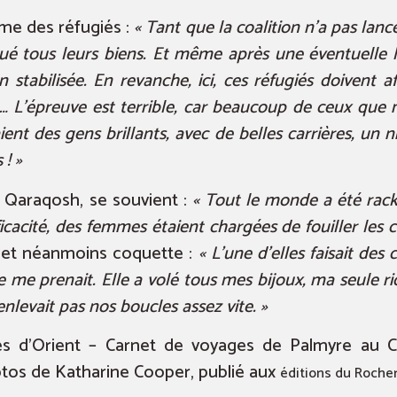
me des réfugiés :
« Tant que la coalition n’a pas lanc
squé tous leurs biens. Et même après une éventuelle 
on stabilisée. En revanche, ici, ces réfugiés doivent
… L’épreuve est terrible, car beaucoup de ceux que 
ient des gens brillants, avec de belles carrières, un n
 ! »
 Qaraqosh, se souvient :
« Tout le monde a été racket
icacité, des femmes étaient chargées de fouiller les c
te et néanmoins coquette :
« L’une d’elles faisait de
le me prenait. Elle a volé tous mes bijoux, ma seule 
’enlevait pas nos boucles assez vite. »
tés d’Orient – Carnet de voyages de Palmyre au C
otos de Katharine Cooper, publié aux
éditions du Roche