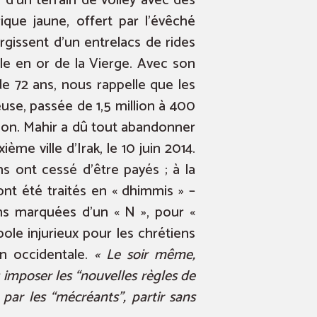
 d’un terrain de volley avec des
que jaune, offert par l’évêché
urgissent d’un entrelacs de rides
le en or de la Vierge. Avec son
de 72 ans, nous rappelle que les
euse, passée de 1,5 million à 400
ion. Mahir a dû tout abandonner
ème ville d’Irak, le 10 juin 2014.
s ont cessé d’être payés ; à la
nt été traités en « dhimmis » –
ons marquées d’un « N », pour «
le injurieux pour les chrétiens
on occidentale.
« Le soir même,
 imposer les “nouvelles règles de
 par les “mécréants”, partir sans