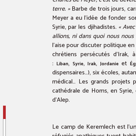
terre. »
Barbe de trois jours, car
Meyer a eu l’idée de fonder son
Syrie, par les djihadistes.
« Avec
allions, ni dans quoi nous nous
l’aise pour discuter politique e
chrétiens persécutés d’Irak,
:
,
,
,
et
Liban
Syrie
Irak
Jordanie
Ég
dispensaires…), six écoles, auta
médical… Les grands projets 
cathédrale de Homs, en Syrie, e
d’Alep.
Le camp de Keremlech est l’un 