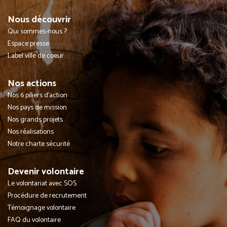
Nous découvrir
Qui sommes-nous ?
Espace presse
Label ville de coeur
Nos actions
Nos 6 piliers d'action
Nos pays de mission
Nos grands projets
Nos réalisations
Notre charte sécurité
Devenir volontaire
Le volontariat avec SOS
Procédure de recrutement
Témoignage volontaire
FAQ du volontaire