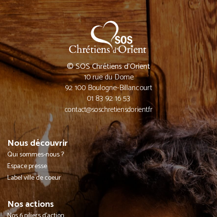
© SOS Chrétiens d’Orient
10 rue du Dome
92 100 Boulogne-Billancourt
01 83 92 16 53
contact@soschretiensdorient.fr
Nous découvrir
Qui sommes-nous ?
Espace presse
Label ville de coeur
Nos actions
Nos 6 piliers d'action