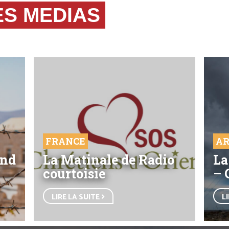
ES MEDIAS
FRANCE
AR
end
La Matinale de Radio
La
courtoisie
– 
LIRE LA SUITE
L