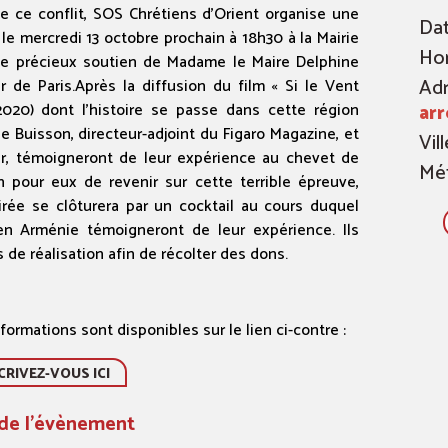
de ce conflit, SOS Chrétiens d’Orient organise une
Dat
e le mercredi 13 octobre prochain à 18h30 à la Mairie
Hor
le précieux soutien de Madame le Maire Delphine
Adr
r de Paris.Après la diffusion du film « Si le Vent
20) dont l’histoire se passe dans cette région
ar
e Buisson, directeur-adjoint du Figaro Magazine, et
Vill
ter, témoigneront de leur expérience au chevet de
Mét
on pour eux de revenir sur cette terrible épreuve,
irée se clôturera par un cocktail au cours duquel
en Arménie témoigneront de leur expérience. Ils
 de réalisation afin de récolter des dons.
formations sont disponibles sur le lien ci-contre :
CRIVEZ-VOUS ICI
 de l'évènement