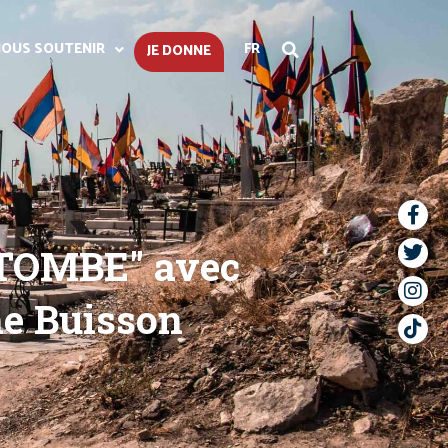
OUS SOUTENIR
FR
JE DONNE
TOMBE" avec
he Buisson