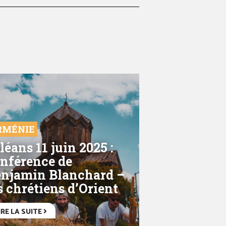
RMÉNIE
léans 11 juin 2025 :
nférence de
njamin Blanchard –
s chrétiens d’Orient
IRE LA SUITE