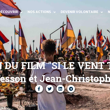
DÉCOUVRIR
NOS ACTIONS
DEVENIR VOLONTAIRE
N
 DU FILM "SI LE VENT 
esson et Jean-Christop