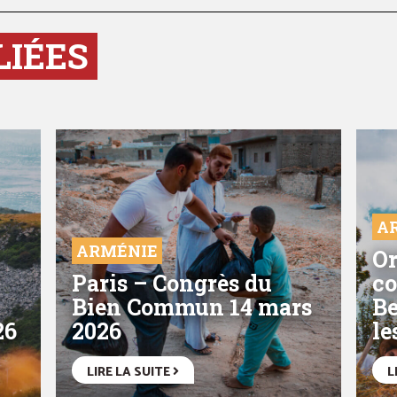
LIÉES
A
ARMÉNIE
Or
Paris – Congrès du
co
Bien Commun 14 mars
Be
26
2026
le
LIRE LA SUITE
L