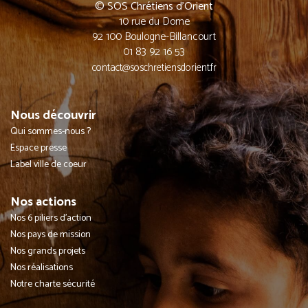
© SOS Chrétiens d’Orient
10 rue du Dome
92 100 Boulogne-Billancourt
01 83 92 16 53
contact@soschretiensdorient.fr
Nous découvrir
Qui sommes-nous ?
Espace presse
Label ville de coeur
Nos actions
Nos 6 piliers d'action
Nos pays de mission
Nos grands projets
Nos réalisations
Notre charte sécurité