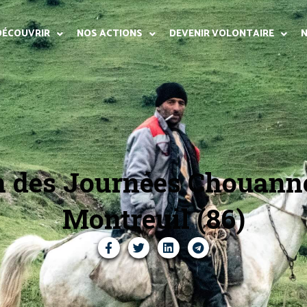
DÉCOUVRIR
NOS ACTIONS
DEVENIR VOLONTAIRE
N
n des Journées Chouanne
Montreuil (86)