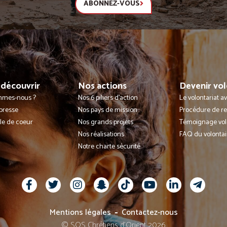
ABONNEZ-VOUS
découvrir
Nos actions
Devenir vol
mmes-nous ?
Nos 6 piliers d'action
Le volontariat 
presse
Nos pays de mission
Procédure de r
lle de coeur
Nos grands projets
Témoignage vol
Nos réalisations
FAQ du volontai
Notre charte sécurité
Mentions légales
Contactez-nous
© SOS Chrétiens d’Orient 2026