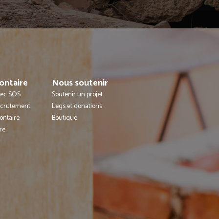
ontaire
Nous soutenir
avec SOS
Soutenir un projet
ecrutement
Legs et donations
ontaire
Boutique
re