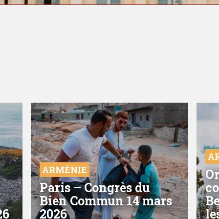
A
ARMÉNIE
Or
Paris – Congrès du
co
Bien Commun 14 mars
Be
26
2026
le