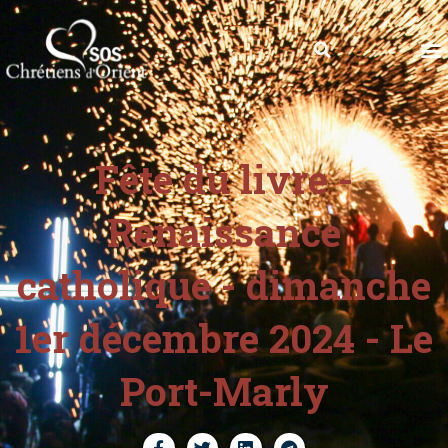
Fête du livre -
Renaissance
catholique - dimanche
1er décembre 2024 - Le
Port-Marly