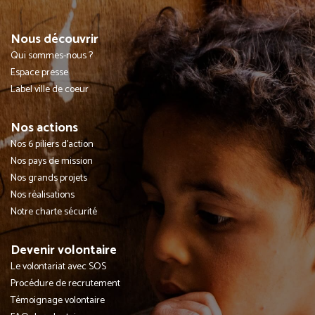
Nous découvrir
Qui sommes-nous ?
Espace presse
Label ville de coeur
Nos actions
Nos 6 piliers d'action
Nos pays de mission
Nos grands projets
Nos réalisations
Notre charte sécurité
Devenir volontaire
Le volontariat avec SOS
Procédure de recrutement
Témoignage volontaire