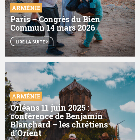
ARMÉNIE
Paris – Congrès du Bien
Commun 14 mars 2026
LIRE LA SUITE
ARMÉNIE
Orléans 11 juin 2025 :
conférence de Benjamin
Blanchard – les chrétiens
d’Orient