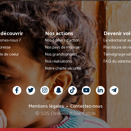
découvrir
Nos actions
Devenir vol
mmes-nous ?
Nos 6 piliers d'action
Le volontariat 
presse
Nos pays de mission
Procédure de r
lle de coeur
Nos grands projets
Témoignage vol
Nos réalisations
FAQ du volontai
Notre charte sécurité
Mentions légales
Contactez-nous
© SOS Chrétiens d’Orient 2026