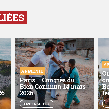
LIÉES
A
ARMÉNIE
Or
Paris – Congrès du
co
Bien Commun 14 mars
Be
26
2026
le
LIRE LA SUITE
L