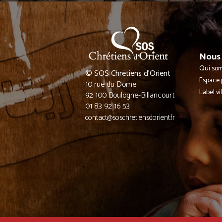
Nous 
Qui so
© SOS Chrétiens d’Orient
Espace 
10 rue du Dome
Label vi
92 100 Boulogne-Billancourt
01 83 92 16 53
contact@soschretiensdorient.fr