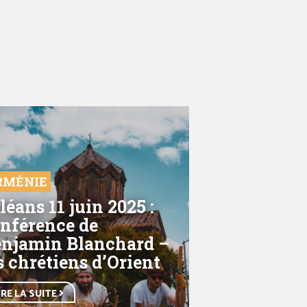
RMÉNIE
léans 11 juin 2025 :
nférence de
njamin Blanchard –
s chrétiens d’Orient
IRE LA SUITE