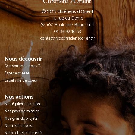
© SOS Chrétiens d’Orient
10 rue du Dome
92 100 Boulogne-Billancourt
01 83 92 16 53
contact@soschretiensdorient.fr
Nous découvrir
Qui sommes-nous ?
Espace presse
Label ville de coeur
Nos actions
Nos 6 piliers d'action
Nos pays de mission
Nos grands projets
Nos réalisations
Notre charte sécurité