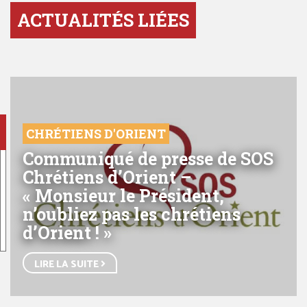
ACTUALITÉS LIÉES
CHRÉTIENS D'ORIENT
Communiqué de presse de SOS
Chrétiens d’Orient –
« Monsieur le Président,
n’oubliez pas les chrétiens
d’Orient ! »
LIRE LA SUITE