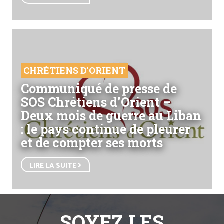
CHRÉTIENS D'ORIENT
Communiqué de presse de
SOS Chrétiens d’Orient –
Deux mois de guerre au Liban
: le pays continue de pleurer
et de compter ses morts
LIRE LA SUITE
SOYEZ LES