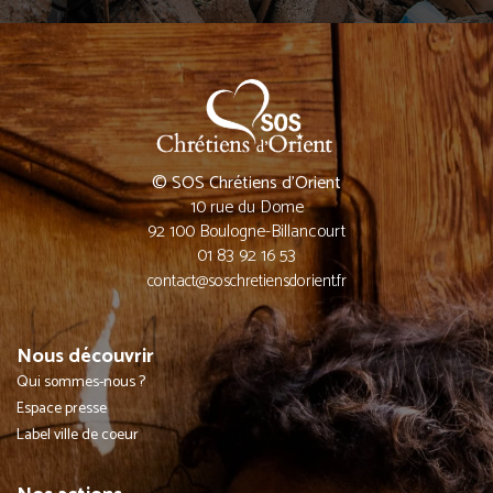
© SOS Chrétiens d’Orient
10 rue du Dome
92 100 Boulogne-Billancourt
01 83 92 16 53
contact@soschretiensdorient.fr
Nous découvrir
Qui sommes-nous ?
Espace presse
Label ville de coeur